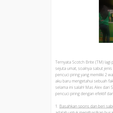
Ternyata Scotch Brite (TM) lagi
sejuta umat, soalnya sabut jenis 
pencuci piring yang memiliki 2 war
aku baru mengetahui sebuah fakt
selama ini salah! Mas Alex dar
pencuci piring dengan efektif da
1.
Basahkan spons dan beri sabu
adalah untuk menghasilkan busa