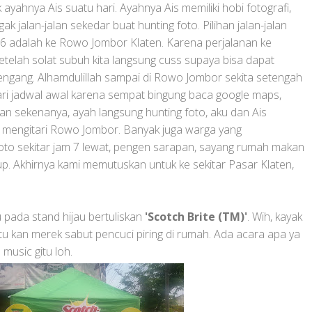
 ayahnya Ais suatu hari. Ayahnya Ais memiliki hobi fotografi,
 jalan-jalan sekedar buat hunting foto. Pilihan jalan-jalan
6 adalah ke Rowo Jombor Klaten. Karena perjalanan ke
setelah solat subuh kita langsung cuss supaya bisa dapat
 lengang. Alhamdulillah sampai di Rowo Jombor sekita setengah
ari jadwal awal karena sempat bingung baca google maps,
n sekenanya, ayah langsung hunting foto, aku dan Ais
n mengitari Rowo Jombor. Banyak juga warga yang
i foto sekitar jam 7 lewat, pengen sarapan, sayang rumah makan
p. Akhirnya kami memutuskan untuk ke sekitar Pasar Klaten,
u pada stand hijau bertuliskan
'Scotch Brite (TM)'
. Wih, kayak
itu kan merek sabut pencuci piring di rumah. Ada acara apa ya
music gitu loh.