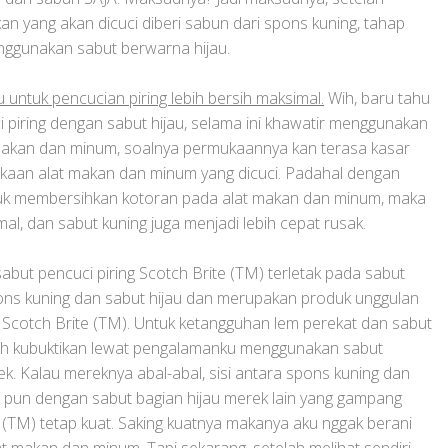
 yang akan dicuci diberi sabun dari spons kuning, tahap
enggunakan sabut berwarna hijau.
untuk pencucian piring lebih bersih maksimal.
Wih, baru tahu
i piring dengan sabut hijau, selama ini khawatir menggunakan
 makan dan minum, soalnya permukaannya kan terasa kasar
mukaan alat makan dan minum yang dicuci. Padahal dengan
k membersihkan kotoran pada alat makan dan minum, maka
al, dan sabut kuning juga menjadi lebih cepat rusak.
but pencuci piring Scotch Brite (TM) terletak pada sabut
pons kuning dan sabut hijau dan merupakan produk unggulan
cotch Brite (TM). Untuk ketangguhan lem perekat dan sabut
h kubuktikan lewat pengalamanku menggunakan sabut
ek. Kalau mereknya abal-abal, sisi antara spons kuning dan
itu pun dengan sabut bagian hijau merek lain yang gampang
e (TM) tetap kuat. Saking kuatnya makanya aku nggak berani