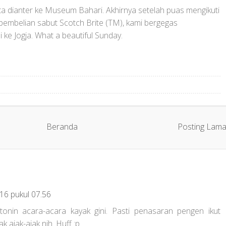
nta dianter ke Museum Bahari. Akhirnya setelah puas mengikuti
pembelian sabut Scotch Brite (TM), kami bergegas
ke Jogja. What a beautiful Sunday.
Beranda
Posting Lam
16 pukul 07.56
onin acara-acara kayak gini. Pasti penasaran pengen ikut
 ajak-ajak nih. Huff :p