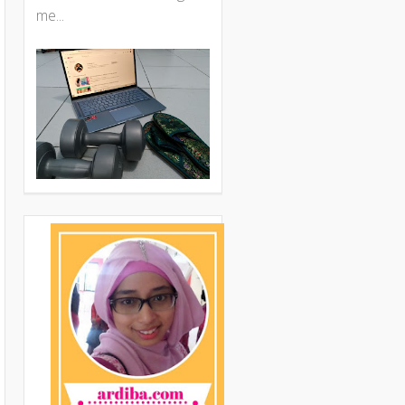
me...