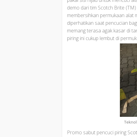
pakai sisi hijau untuk mencuci a
demo dari tim Scotch Brite (TM) d
membersihkan permukaan alat m
diperhatikan saat pencucian bagi
memang terasa agak kasar di tan
piring ini cukup lembut di permu
Teknol
Promo sabut pencuci piring Scotc