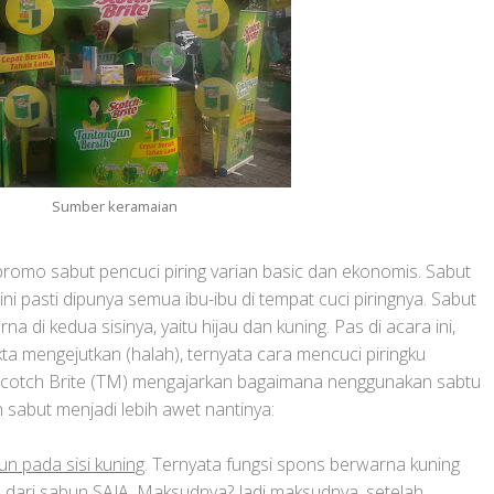
Sumber keramaian
 promo sabut pencuci piring varian basic dan ekonomis. Sabut
ini pasti dipunya semua ibu-ibu di tempat cuci piringnya. Sabut
na di kedua sisinya, yaitu hijau dan kuning. Pas di acara ini,
a mengejutkan (halah), ternyata cara mencuci piringku
i Scotch Brite (TM) mengajarkan bagaimana nenggunakan sabtu
n sabut menjadi lebih awet nantinya:
n pada sisi kuning
. Ternyata fungsi spons berwarna kuning
 dari sabun SAJA. Maksudnya? Jadi maksudnya, setelah