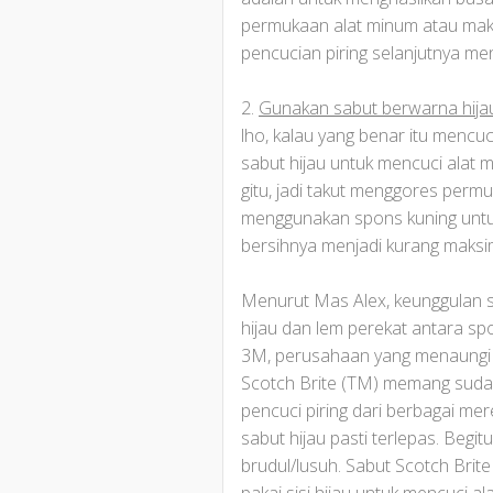
permukaan alat minum atau makan
pencucian piring selanjutnya m
2.
Gunakan sabut berwarna hijau 
lho, kalau yang benar itu mencuc
sabut hijau untuk mencuci alat
gitu, jadi takut menggores per
menggunakan spons kuning untu
bersihnya menjadi kurang maksim
Menurut Mas Alex, keunggulan sa
hijau dan lem perekat antara s
3M, perusahaan yang menaungi S
Scotch Brite (TM) memang suda
pencuci piring dari berbagai mer
sabut hijau pasti terlepas. Beg
brudul/lusuh. Sabut Scotch Brit