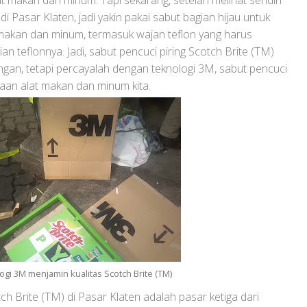
lat makan dan minum. Tapi sekarang, setelah melihat sendiri
i Pasar Klaten, jadi yakin pakai sabut bagian hijau untuk
akan dan minum, termasuk wajan teflon yang harus
an teflonnya. Jadi, sabut pencuci piring Scotch Brite (TM)
gan, tetapi percayalah dengan teknologi 3M, sabut pencuci
kaan alat makan dan minum kita.
ogi 3M menjamin kualitas Scotch Brite (TM)
h Brite (TM) di Pasar Klaten adalah pasar ketiga dari