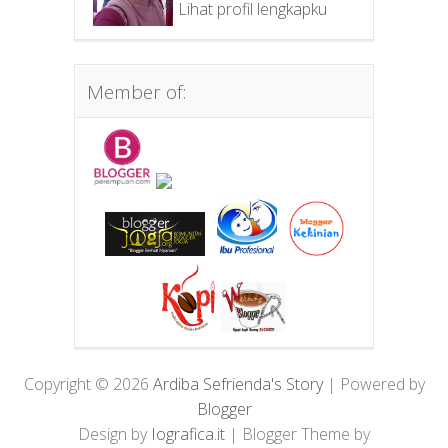
Lihat profil lengkapku
Member of:
Copyright ©
2026
Ardiba Sefrienda's Story
| Powered by
Blogger
Design by
Iografica.it
| Blogger Theme by