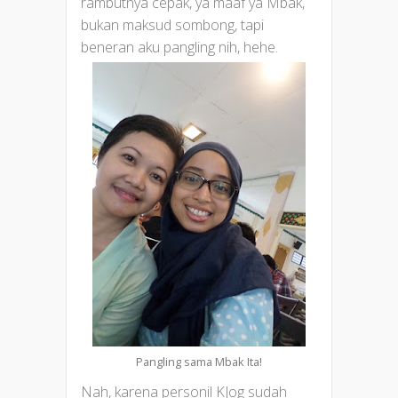
rambutnya cepak, ya maaf ya Mbak,
bukan maksud sombong, tapi
beneran aku pangling nih, hehe.
Pangling sama Mbak Ita!
Nah, karena personil KJog sudah