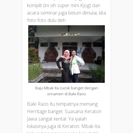
komplit (ini sih super mini KJog) dan
acara seminar juga belum dimulai, kita
foto-foto dulu deh.
Baju Mbak Ita cucok banget dengan
ornamen di Bale Raos
Bale Raos itu tempatnya memang
Herritage banget. Suasana Keraton
Jawa sangat kental. Ya iyalah
lokasinya juga di Keraton. Mbak Ita