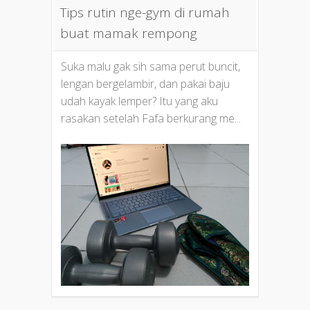
Tips rutin nge-gym di rumah
buat mamak rempong
Suka malu gak sih sama perut buncit,
lengan bergelambir, dan pakai baju
udah kayak lemper? Itu yang aku
rasakan setelah Fafa berkurang me...