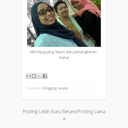
Mini Kjog yang 'lepas dari penangkaran',
haha!
Posted in
blogging
,
wisata
Posting Lebih Baru
Berand
Posting Lama
a