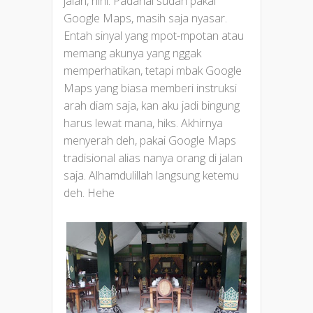
jalan, hihi. Padahal sudah pakai
Google Maps, masih saja nyasar.
Entah sinyal yang mpot-mpotan atau
memang akunya yang nggak
memperhatikan, tetapi mbak Google
Maps yang biasa memberi instruksi
arah diam saja, kan aku jadi bingung
harus lewat mana, hiks. Akhirnya
menyerah deh, pakai Google Maps
tradisional alias nanya orang di jalan
saja. Alhamdulillah langsung ketemu
deh. Hehe