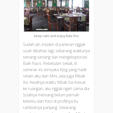
Keep calm and enjoy Bale Ros
Sudah ah, insiden di parkiran nggak
usah dibahas lagi, sekarang waktunya
senang-senang dan mengeksplorasi
Bale Raos. Kebetulan sekali, di
seminar ini, ternyata Kjog yang hadir
selain aku dan Mini, ada juga Mbak
Ita. Awalnya waktu Mbak Ita masuk
ke ruangan, aku nggak ngeh sama dia.
Soalnya memang belum pernah
ketemu dan foto di profilnya itu
rambutnya panjang. Sekarang