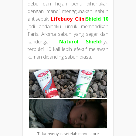
debu dan hujan perlu dihentikan
dengan mandi menggunakan sabun
antiseptik.
Lifebuoy
Clini
Shield 10
jadi andalanku untuk memandikan
Faris. Aroma sabun yang segar dan
kandungan
Naturol Shield
nya
terbukti 10 kali lebih efektif melawan
kuman dibanding sabun biasa.
Tidur nyenyak setelah mandi sore