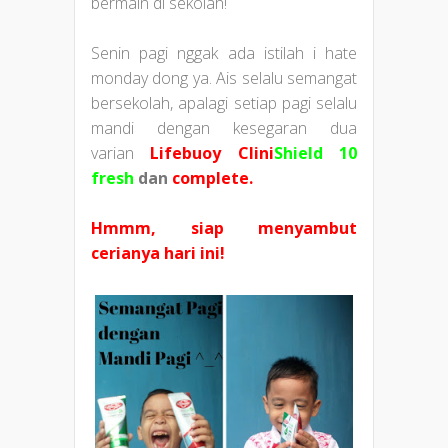
bermain di sekolah!
Senin pagi nggak ada istilah i hate
monday dong ya. Ais selalu semangat
bersekolah, apalagi setiap pagi selalu
mandi dengan kesegaran dua
varian
Lifebuoy
Clini
Shield 10
fresh
dan
complete.
Hmm
m, siap menyambut
cerianya hari ini!