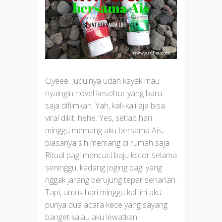
Ciyeee. Judulnya udah kayak mau
nyaingin novel kesohor yang baru
saja difilmkan. Yah, kali-kali aja bisa
viral dikit, hehe. Yes, setiap hari
minggu memang aku bersama Ais,
biasanya sih memang di rumah saja.
Ritual pagi mencuci baju kotor selama
seninggu, kadang joging pagi yang
nggak jarang berujung tepar seharian.
Tapi, untuk hari minggu kali ini aku
punya dua acara kece yang sayang
banget kalau aku lewatkan.