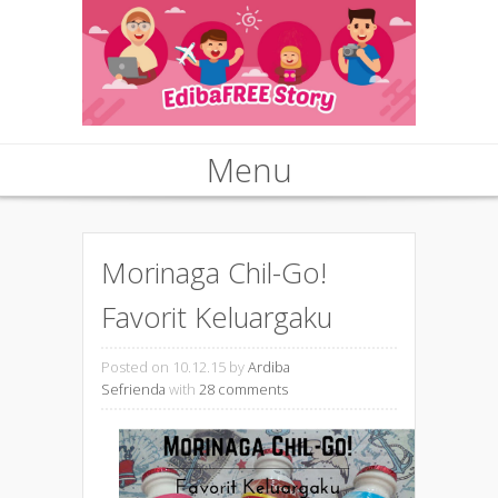
Menu
Skip to content
Morinaga Chil-Go!
Favorit Keluargaku
Posted on 10.12.15
by
Ardiba
Sefrienda
with
28 comments