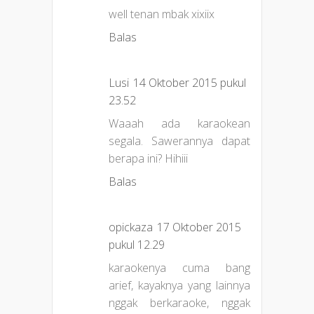
well tenan mbak xixiix
Balas
Lusi
14 Oktober 2015 pukul
23.52
Waaah ada karaokean
segala. Sawerannya dapat
berapa ini? Hihiii
Balas
opickaza
17 Oktober 2015
pukul 12.29
karaokenya cuma bang
arief, kayaknya yang lainnya
nggak berkaraoke, nggak