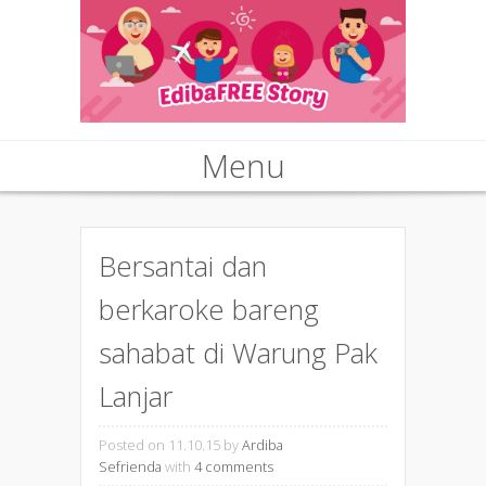
Menu
Skip to content
Bersantai dan
berkaroke bareng
sahabat di Warung Pak
Lanjar
Posted on 11.10.15
by
Ardiba
Sefrienda
with
4 comments