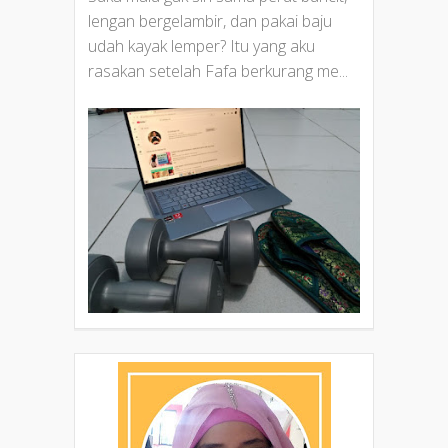
lengan bergelambir, dan pakai baju
udah kayak lemper? Itu yang aku
rasakan setelah Fafa berkurang me...