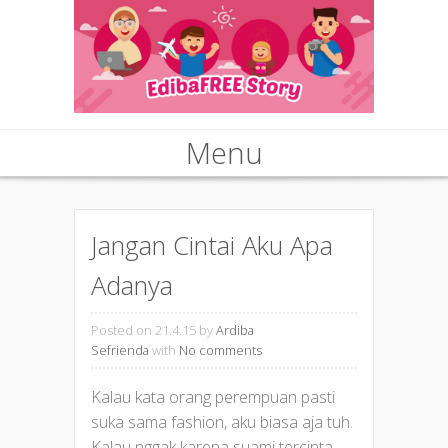
Menu
Skip to content
Jangan Cintai Aku Apa
Adanya
Posted on 21.4.15
by
Ardiba
Sefrienda
with
No comments
Kalau kata orang perempuan pasti
suka sama fashion, aku biasa aja tuh.
Kalau nggak karena suami tercinta,