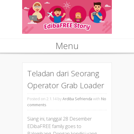
Menu
Skip to content
Teladan dari Seorang
Operator Grab Loader
Posted on 2.1.14
by
Ardiba Sefrienda
with
No
comments
Siang ini, tanggal 28 Desember
EDibaFREE family goes to
Palembang. Dengan kondisi yang