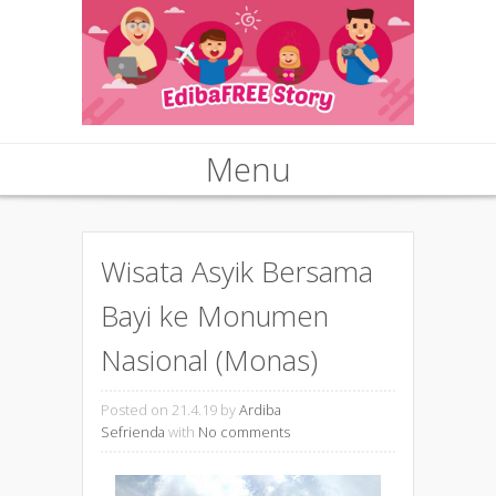
Menu
Skip to content
Wisata Asyik Bersama
Bayi ke Monumen
Nasional (Monas)
Posted on 21.4.19
by
Ardiba
Sefrienda
with
No comments