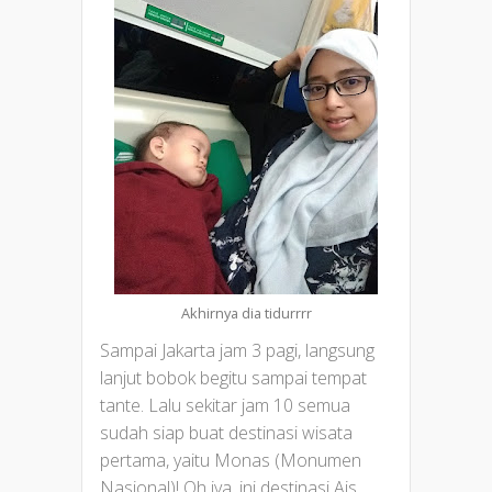
Akhirnya dia tidurrrr
Sampai Jakarta jam 3 pagi, langsung
lanjut bobok begitu sampai tempat
tante. Lalu sekitar jam 10 semua
sudah siap buat destinasi wisata
pertama, yaitu Monas (Monumen
Nasional)! Oh iya, ini destinasi Ais