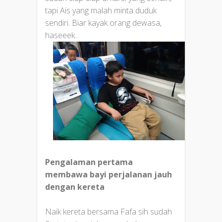
tapi Ais yang malah minta duduk
sendiri. Biar kayak orang dewasa,
haseeek...
Pengalaman pertama
membawa bayi perjalanan jauh
dengan kereta
Naik kereta bersama Fafa sih sudah