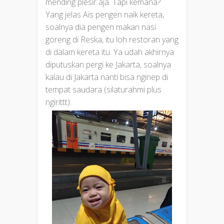
mending plesir aja. Tapi kemana?
Yang jelas Ais pengen naik kereta,
soalnya dia pengen makan nasi
goreng di Reska, itu loh restoran yang
di dalam kereta itu. Ya udah akhirnya
diputuskan pergi ke Jakarta, soalnya
kalau di Jakarta nanti bisa nginep di
tempat saudara (silaturahmi plus
ngirittt).