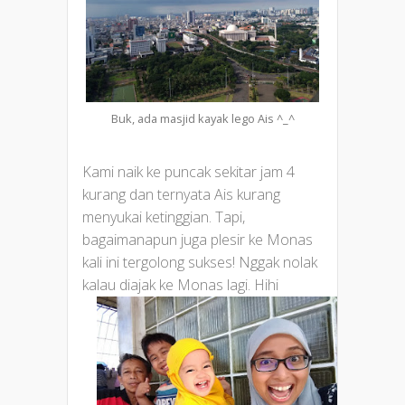
Buk, ada masjid kayak lego Ais ^_^
Kami naik ke puncak sekitar jam 4
kurang dan ternyata Ais kurang
menyukai ketinggian. Tapi,
bagaimanapun juga plesir ke Monas
kali ini tergolong sukses! Nggak nolak
kalau diajak ke Monas lagi. Hihi