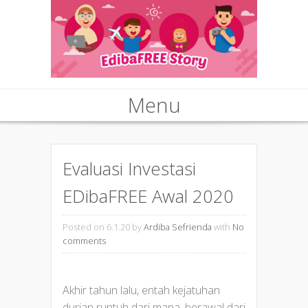
Menu
Skip to content
Evaluasi Investasi
EDibaFREE Awal 2020
Posted on 6.1.20
by
Ardiba Sefrienda
with
No
comments
Akhir tahun lalu, entah kejatuhan
durian runtuh dari mana, berawal dari