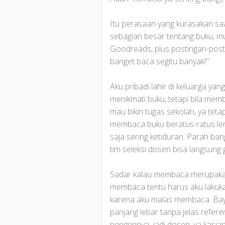
Itu perasaan yang kurasakan sa
sebagian besar tentang buku, m
Goodreads, plus postingan-postin
banget baca segitu banyak!"
Aku pribadi lahir di keluarga yan
menikmati buku, tetapi bila mem
mau bikin tugas sekolah, ya t
membaca buku beratus-ratus le
saja sering ketiduran. Parah ban
tim seleksi dosen bisa langsung
Sadar kalau membaca merupakan
membaca tentu harus aku lakukan
karena aku malas membaca. Baya
panjang lebar tanpa jelas refer
pengennya jadi dosen, ya kasia