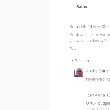
Balas
Rotun DF
14 Mei 2016 
Book addict, bookworm,
gak ya tiap bulannya?
Balas
Balasan
Ardiba Sefrie
kayaknya sih 
Ipeh Alena
1
Untuk budget
Nyak. Biar ga