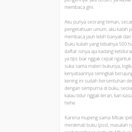
membaca gini.
Aku punya seorang teman, secar
pengetahuan umum, aku kalah ja
membaca jauh lebih banyak dari
Buku kuliah yang tebalnya 500 
daftar isinya aja kadang ketidu
ya tips biar nggak cepat ngant
suka sama materi bukunya, logik
kenyataannya seringkali berujung
kening ini sudah bersentuhan d
dengan sempurna di buku, seola
kalau tidur nggak ileran, kan kas
hehe.
Karena mupeng sama Mbak Ipeh, 
menikmati buku (psst, masalah n