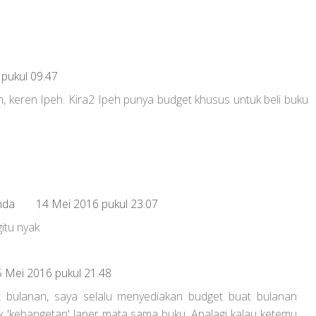
pukul 09.47
 keren Ipeh. Kira2 Ipeh punya budget khusus untuk beli buku
nda
14 Mei 2016 pukul 23.07
gitu nyak
5 Mei 2016 pukul 21.48
 bulanan, saya selalu menyediakan budget buat bulanan
k 'kebangetan' laper mata sama buku. Apalagi kalau ketemu