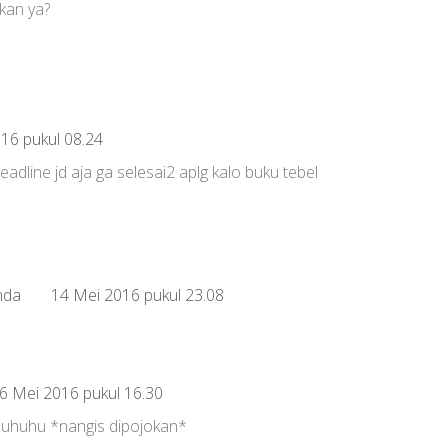
kan ya?
16 pukul 08.24
eadline jd aja ga selesai2 aplg kalo buku tebel
nda
14 Mei 2016 pukul 23.08
.
6 Mei 2016 pukul 16.30
 huhuhu *nangis dipojokan*