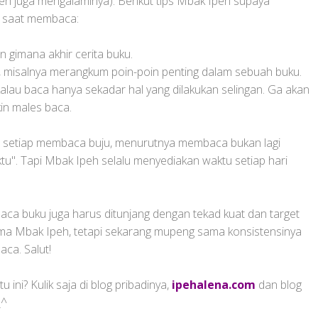
eh juga mengalaminya). Berikut tips Mbak Ipeh supaya
an saat membaca:
 gimana akhir cerita buku.
 misalnya merangkum poin-poin penting dalam sebuah buku.
 kalau baca hanya sekadar hal yang dilakukan selingan. Ga akan
in males baca.
ne setiap membaca buju, menurutnya membaca bukan lagi
ktu". Tapi Mbak Ipeh selalu menyediakan waktu setiap hari
ca buku juga harus ditunjang dengan tekad kuat dan target
a Mbak Ipeh, tetapi sekarang mupeng sama konsistensinya
ca. Salut!
ini? Kulik saja di blog pribadinya,
ipehalena.com
dan blog
_^