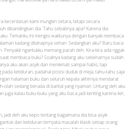
a kecerdasan kami mungkin setara, tetapi secara
uh dibandingkan dia. Tahu sebabnya apa? Karena dia
 aku. Temanku ini mengisi waktunya dengan banyak membaca.
halaman kadang dilahapnya sehari. Sedangkan aku? Baru baca
ran. Penyakit ngantukku memang parah deh. Kira-kira ada nggak
uk saat membaca buku? Soalnya kadang aku sebenarnya sudah
anya aku akan asyik dan menikmati sampai habis, tapi
 pada ketiduran, padahal posisi duduk di meja, tahu-tahu saja
engan halaman buku dan seluruh kepala akhirnya mendarat
h-olah sedang berada di bantal yang nyaman. Untung deh aku
ian juga kalau buku-buku yang aku baca jadi keriting karena iler,
jadi deh aku kepo tentang bagaimana dia bisa asyik
gantuk dan ketiduran ternyata masalah klasik setiap orang