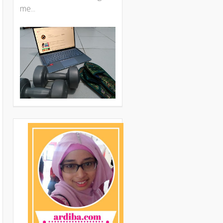
me...