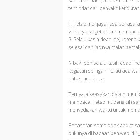
saat membaca, terbukti Mbak Ip
terhindar dari penyakit ketidur
1. Tetap menjaga rasa penasaran
2. Punya target dalam membaca,
3. Selalu kasih deadline, karena
selesai dan jadinya malah semak
Mbak Ipeh selalu kasih dead li
kegiatan selingan "kalau ada wa
untuk membaca.
Ternyata keasyikan dalam memba
membaca. Tetap mupeng sih sam
menyediakan waktu untuk memba
Penasaran sama book addict satu 
bukunya di bacaanipeh.web.id ^