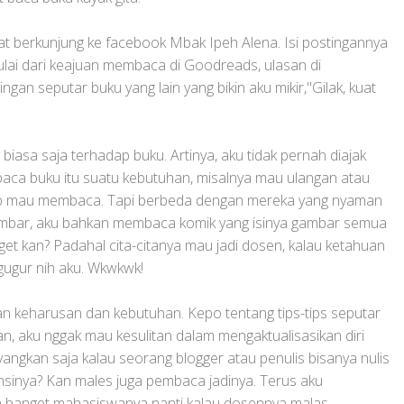
at berkunjung ke facebook Mbak Ipeh Alena. Isi postingannya
ulai dari keajuan membaca di Goodreads, ulasan di
gan seputar buku yang lain yang bikin aku mikir,"Gilak, kuat
g biasa saja terhadap buku. Artinya, aku tidak pernah diajak
baca buku itu suatu kebutuhan, misalnya mau ulangan atau
etap mau membaca. Tapi berbeda dengan mereka yang nyaman
mbar, aku bahkan membaca komik yang isinya gambar semua
get kan? Padahal cita-citanya mau jadi dosen, kalau ketahuan
 gugur nih aku. Wkwkwk!
 keharusan dan kebutuhan. Kepo tentang tips-tips seputar
, aku nggak mau kesulitan dalam mengaktualisasikan diri
ngkan saja kalau seorang blogger atau penulis bisanya nulis
ensinya? Kan males juga pembaca jadinya. Terus aku
n banget mahasiswanya nanti kalau dosennya malas