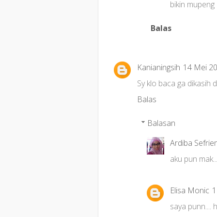
bikin mupeng 
Balas
Kanianingsih
14 Mei 20
Sy klo baca ga dikasih d
Balas
Balasan
Ardiba Sefrie
aku pun mak..
Elisa Monic
1
saya punn....