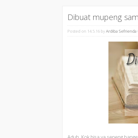
Dibuat mupeng sama
Posted on 14.5.16
by
Ardiba Sefrienda
Aduh. Kok bisa ya seneng banget