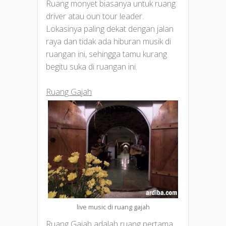
Ruang monyet biasanya untuk ruang
driver atau oun tour leader.
Lokasinya paling dekat dengan jalan
raya dan tidak ada hiburan musik di
ruangan ini, sehingga tamu kurang
begitu suka di ruangan ini.
Ruang Gajah
live music di ruang gajah
Ruang Gajah adalah ruang pertama