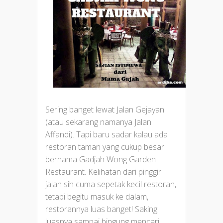
Sering banget lewat Jalan Gejayan
(atau sekarang namanya Jalan
Affandi). Tapi baru sadar kalau ada
restoran taman yang cukup besar
bernama Gadjah Wong Garden
Restaurant. Kelihatan dari pinggir
jalan sih cuma sepetak kecil restoran,
tetapi begitu masuk ke dalam,
restorannya luas banget! Saking
luasnya sampai bingung mencari