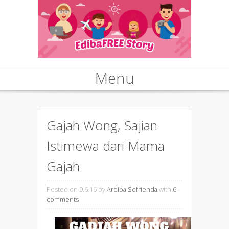
Menu
Skip to content
Gajah Wong, Sajian
Istimewa dari Mama
Gajah
Posted on 9.6.16
by
Ardiba Sefrienda
with
6
comments