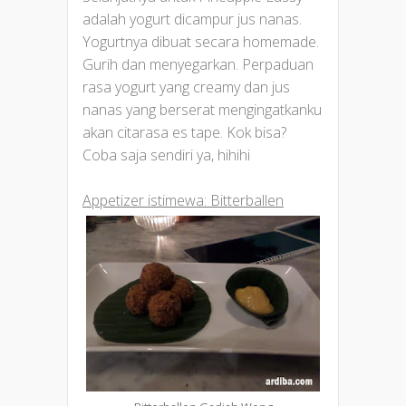
adalah yogurt dicampur jus nanas.
Yogurtnya dibuat secara homemade.
Gurih dan menyegarkan. Perpaduan
rasa yogurt yang creamy dan jus
nanas yang berserat mengingatkanku
akan citarasa es tape. Kok bisa?
Coba saja sendiri ya, hihihi
Appetizer istimewa: Bitterballen