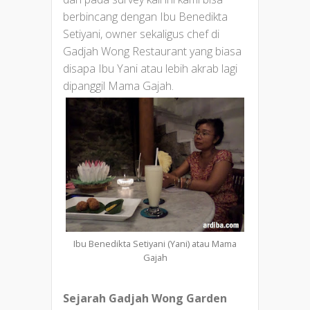
berbincang dengan Ibu Benedikta
Setiyani, owner sekaligus chef di
Gadjah Wong Restaurant yang biasa
disapa Ibu Yani atau lebih akrab lagi
dipanggil Mama Gajah.
Ibu Benedikta Setiyani (Yani) atau Mama
Gajah
Sejarah Gadjah Wong Garden