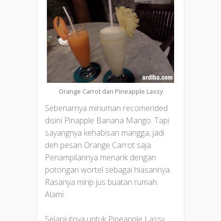
Orange Carrot dan Pineapple Lassy
Sebenarnya minuman recomended
disini Pinapple Banana Mango. Tapi
sayangnya kehabisan mangga, jadi
deh pesan Orange Carrot saja.
Penampilannya menarik dengan
potongan wortel sebagai hiasannya.
Rasanya mirip jus buatan rumah.
Alami.
Selanjutnya untuk Pineapple Lassy