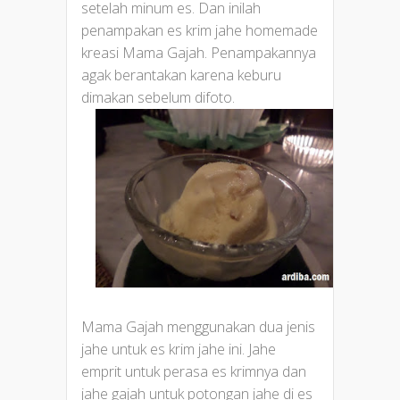
setelah minum es. Dan inilah
penampakan es krim jahe homemade
kreasi Mama Gajah. Penampakannya
agak berantakan karena keburu
dimakan sebelum difoto.
Mama Gajah menggunakan dua jenis
jahe untuk es krim jahe ini. Jahe
emprit untuk perasa es krimnya dan
jahe gajah untuk potongan jahe di es