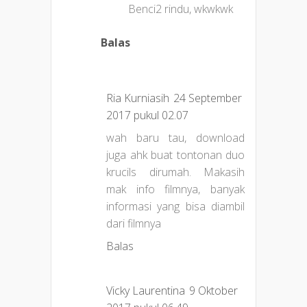
Benci2 rindu, wkwkwk
Balas
Ria Kurniasih
24 September
2017 pukul 02.07
wah baru tau, download
juga ahk buat tontonan duo
krucils dirumah. Makasih
mak info filmnya, banyak
informasi yang bisa diambil
dari filmnya
Balas
Vicky Laurentina
9 Oktober