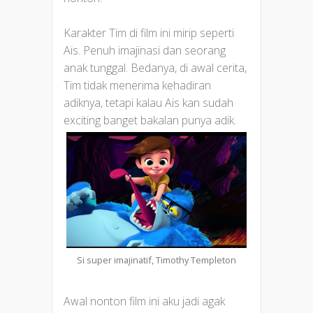
Karakter Tim di film ini mirip seperti
Ais. Penuh imajinasi dan seorang
anak tunggal. Bedanya, di awal cerita,
Tim tidak menerima kehadiran
adiknya, tetapi kalau Ais kan sudah
exciting banget bakalan punya adik.
Si super imajinatif, Timothy Templeton
Awal nonton film ini aku jadi agak