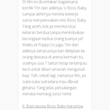
Di film ini diceritakan bagaimana
konflik Tim dan adiknya, si Boss Baby,
sampai akhirnya mereka bekerja
sama menyelesaikan misi Boss Baby.
Yang aneh, kok ya mereka bisa
keliaran berdua tanpa menimbulkan
kecurigaan kedua orang tuanya ya?
Waktu di Puppy Co juga, Tim dan
adiknya seharusnya kan dititipkan ke
orang dewasa di arena bermain itu,
soalnya usia 7 tahun tetap terlampau
kecil untuk diberi amanah mengasuh
bayi. Yah, sekali lagi, namanya film, ya
suka-suka sutradara mau dibuat
gimana. Yang jelas petualangan
mereka memang seru! Hehe
6. Bayi seusia Boss Baby harusnya