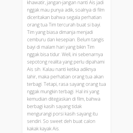
khawatir, jangan-jangan nanti Ais jadi
nggak mau punya adik, soalnya di film
diceritakan bahwa segala perhatian
orang tua Tim tercurah buat si bayi.
Tim yang biasa dimanja menjadi
cemburu dan kesepian. Belum tangis
bayi di malam hari yang bikin Tim
nggak bisa tidur. Well, ini sebenarnya
sepotong realita yang perlu dipahami
Ais sih. Kalau nanti ketika adiknya
lahir, maka perhatian orang tua akan
terbagi. Tetapi, rasa sayang orang tua
nggak mungkin terbagi. Hal ini yang
kemudian ditegaskan di film, bahwa
berbagi kasih sayang tidak
mengurangi porsi kasih sayang itu
sendiri. So sweet deh buat calon
kakak kayak Ais.