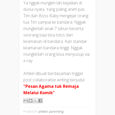
Ya nggak mungkin lah kejadian di
dunia nyata. Yang paling aneh pas
Tim dan Boss Baby mengejar orang
tua Tim sampai ke bandara. Nggak
mungkinlah anak 7 tahun beserta
seorang bayi bisa lolos dari
keamanan di bandara. Kan standar
keamanan bandara tinggi. Nggak
mungkinlah orang bisa menyusup via
x-ray.
Artikel dibuat berdasarkan trigger
post collaborative writing berjudul
"Pesan Agama tuk Remaja
Melalui Komik"
Posted in
artikel
,
parenting