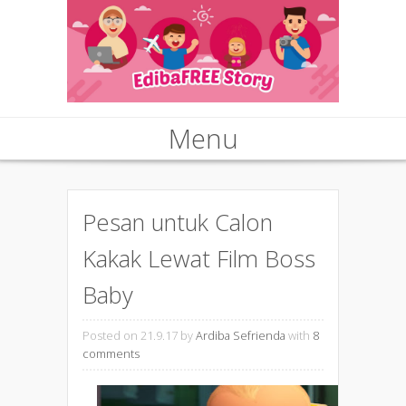
Menu
Skip to content
Pesan untuk Calon
Kakak Lewat Film Boss
Baby
Posted on 21.9.17
by
Ardiba Sefrienda
with
8
comments