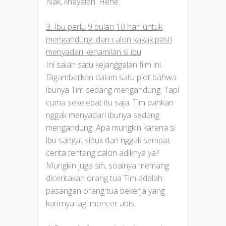
Nak, khayalan. Hehe.
3. Ibu perlu 9 bulan 10 hari untuk
mengandung, dan calon kakak pasti
menyadari kehamilan si ibu
Ini salah satu kejanggalan film ini.
Digambarkan dalam satu plot bahwa
ibunya Tim sedang mengandung. Tapi
cuma sekelebat itu saja. Tim bahkan
nggak menyadari ibunya sedang
mengandung. Apa mungkin karena si
ibu sangat sibuk dan nggak sempat
cerita tentang calon adiknya ya?
Mungkin juga sih, soalnya memang
diceritakan orang tua Tim adalah
pasangan orang tua bekerja yang
karirnya lagi moncer abis.