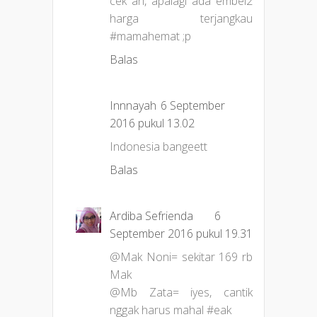
cek ah, apalagi ada embel2
harga terjangkau
#mamahemat ;p
Balas
Innnayah
6 September
2016 pukul 13.02
Indonesia bangeett
Balas
Ardiba Sefrienda
6
September 2016 pukul 19.31
@Mak Noni= sekitar 169 rb
Mak
@Mb Zata= iyes, cantik
nggak harus mahal #eak