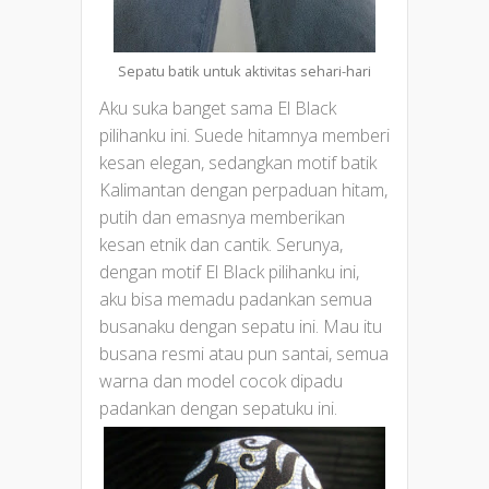
Sepatu batik untuk aktivitas sehari-hari
Aku suka banget sama El Black
pilihanku ini. Suede hitamnya memberi
kesan elegan, sedangkan motif batik
Kalimantan dengan perpaduan hitam,
putih dan emasnya memberikan
kesan etnik dan cantik. Serunya,
dengan motif El Black pilihanku ini,
aku bisa memadu padankan semua
busanaku dengan sepatu ini. Mau itu
busana resmi atau pun santai, semua
warna dan model cocok dipadu
padankan dengan sepatuku ini.