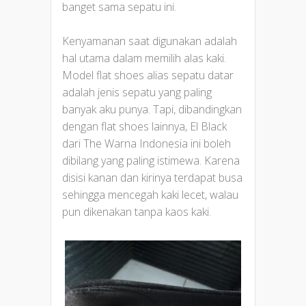
banget sama sepatu ini.
Kenyamanan saat digunakan adalah
hal utama dalam memilih alas kaki.
Model flat shoes alias sepatu datar
adalah jenis sepatu yang paling
banyak aku punya. Tapi, dibandingkan
dengan flat shoes lainnya, El Black
dari The Warna Indonesia ini boleh
dibilang yang paling istimewa. Karena
disisi kanan dan kirinya terdapat busa
sehingga mencegah kaki lecet, walau
pun dikenakan tanpa kaos kaki.