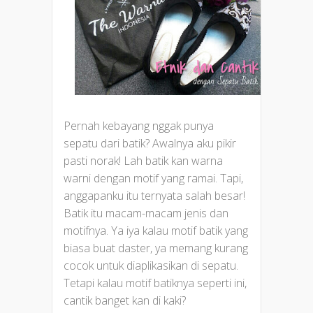
Pernah kebayang nggak punya
sepatu dari batik? Awalnya aku pikir
pasti norak! Lah batik kan warna
warni dengan motif yang ramai. Tapi,
anggapanku itu ternyata salah besar!
Batik itu macam-macam jenis dan
motifnya. Ya iya kalau motif batik yang
biasa buat daster, ya memang kurang
cocok untuk diaplikasikan di sepatu.
Tetapi kalau motif batiknya seperti ini,
cantik banget kan di kaki?