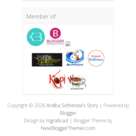
Member of:
Copyright ©
2026
Ardiba Sefrienda's Story
| Powered by
Blogger
Design by
Iografica.it
| Blogger Theme by
NewBloggerThemes.com