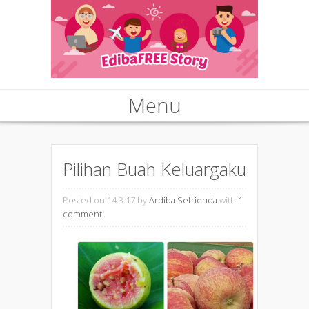
Menu
Skip to content
Pilihan Buah Keluargaku
Posted on 14.3.17
by
Ardiba Sefrienda
with
1
comment