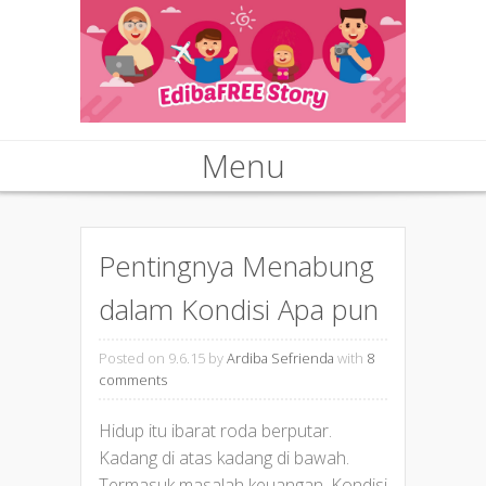
Menu
Skip to content
Pentingnya Menabung
dalam Kondisi Apa pun
Posted on 9.6.15
by
Ardiba Sefrienda
with
8
comments
Hidup itu ibarat roda berputar.
Kadang di atas kadang di bawah.
Termasuk masalah keuangan. Kondisi