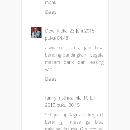
mbak
Balas
Dewi Rieka
23 Juni 2015
pukul 04.48
asyik nih situs, jadi bisa
banding-bandingkan segala
macam bank dan leasing
yaa...
Balas
fanny fristhika nila
10 Juli
2015 pukul 20.15
Setuju... apalagi aku kerja di
bank jg... masa ga bisa
nabung, itu malu2in bgt ;p..