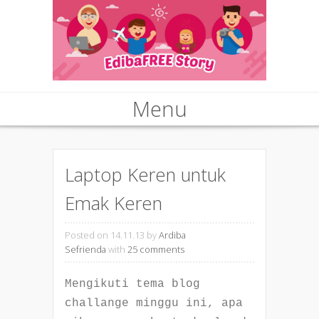
Menu
Skip to content
Laptop Keren untuk
Emak Keren
Posted on 14.11.13
by
Ardiba
Sefrienda
with
25 comments
Mengikuti tema blog
challange minggu ini, apa