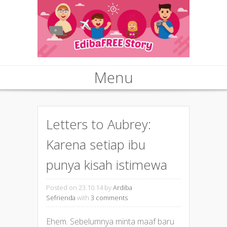
Menu
Skip to content
Letters to Aubrey:
Karena setiap ibu
punya kisah istimewa
Posted on 23.10.14
by
Ardiba
Sefrienda
with
3 comments
Ehem. Sebelumnya minta maaf baru