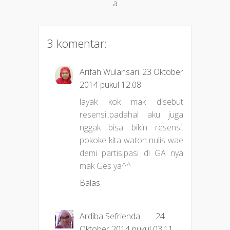
a
3 komentar:
Arifah Wulansari
23 Oktober
2014 pukul 12.08
layak kok mak disebut
resensi..padahal aku juga
nggak bisa bikin resensi.
pokoke kita waton nulis wae
demi partisipasi di GA nya
mak Ges ya^^
Balas
Ardiba Sefrienda
24
Oktober 2014 pukul 03.11