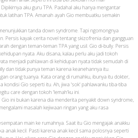
 Dipikirnya aku guru TPA. Padahal aku hanya mengantar
ntuk latihan TPA. Amanah ayah Gio membuatku semakin
dak menunjukkan tanda down syndrome. Tapi ngomongnya
. Persis kayak cerita novel tentang skizofrenia dan gangguan
parah dengan teman-teman TPA yang usil. Gio di-bully. Persis
i kehidupan nyata. Aku disana, kalau perlu aku jadi tokoh
rnyata menjadi pahlawan di kehidupan nyata tidak semudah di
ully dan tidak punya teman karena keanehannya itu.
gan orang tuanya. Kata orang di rumahku, ibunya itu dokter,
a kondisi Gio seperti itu. Ah, jiwa 'sok' pahlawanku tiba-tiba
gitu care dengan tokoh 'lemah'ku ini.
 Gio ini bukan karena dia menderita penyakit down syndrome,
 mengalami masalah kejiwaan ringan yang aku rasa
kesempatan main ke rumahnya. Saat itu Gio mengajak anakku
a anak kecil. Pasti karena anak kecil sama polosnya seperti