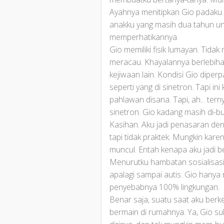
Ayahnya menitipkan Gio padaku.
anakku yang masih dua tahun u
memperhatikannya.
Gio memiliki fisik lumayan. Ti
meracau. Khayalannya berlebihan
kejiwaan lain. Kondisi Gio diper
seperti yang di sinetron. Tapi in
pahlawan disana. Tapi, ah... te
sinetron. Gio kadang masih di-b
Kasihan. Aku jadi penasaran den
tapi tidak praktek. Mungkin karen
muncul. Entah kenapa aku jadi be
Menurutku hambatan sosialisasi
apalagi sampai autis. Gio hanya
penyebabnya 100% lingkungan.
Benar saja, suatu saat aku ber
bermain di rumahnya. Ya, Gio suk