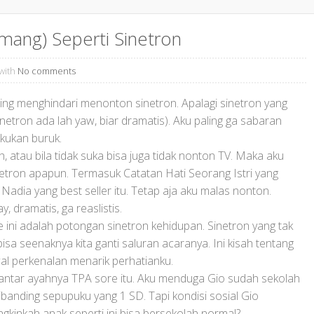
mang) Seperti Sinetron
with
No comments
aling menghindari menonton sinetron. Apalagi sinetron yang
netron ada lah yaw, biar dramatis). Aku paling ga sabaran
akukan buruk.
 atau bila tidak suka bisa juga tidak nonton TV. Maka aku
inetron apapun. Termasuk Catatan Hati Seorang Istri yang
Nadia yang best seller itu. Tetap aja aku malas nonton.
, dramatis, ga reaslistis.
 ini adalah potongan sinetron kehidupan. Sinetron yang tak
isa seenaknya kita ganti saluran acaranya. Ini kisah tentang
al perkenalan menarik perhatianku.
antar ayahnya TPA sore itu. Aku menduga Gio sudah sekolah
ibanding sepupuku yang 1 SD. Tapi kondisi sosial Gio
kinkah anak seperti ini bisa bersekolah normal?