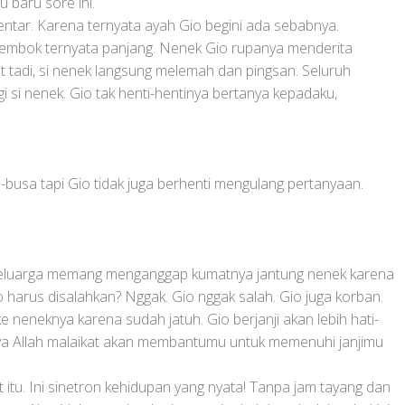
u baru sore ini.
ntar. Karena ternyata ayah Gio begini ada sebabnya.
 tembok ternyata panjang. Nenek Gio rupanya menderita
ot tadi, si nenek langsung melemah dan pingsan. Seluruh
 si nenek. Gio tak henti-hentinya bertanya kepadaku,
busa tapi Gio tidak juga berhenti mengulang pertanyaan.
h keluarga memang menganggap kumatnya jantung nenek karena
o harus disalahkan? Nggak. Gio nggak salah. Gio juga korban.
 neneknya karena sudah jatuh. Gio berjanji akan lebih hati-
nsya Allah malaikat akan membantumu untuk memenuhi janjimu
 itu. Ini sinetron kehidupan yang nyata! Tanpa jam tayang dan