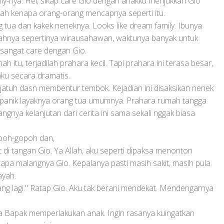
lly-nya. Hei, sikap care Gio dengan anakku menjukkan Gio
tah kenapa orang-orang mencapnya seperti itu.
 tua dan kakek neneknya. Looks like dream family. Ibunya
ahnya sepertinya wirausahawan, waktunya banyak untuk
t sangat care dengan Gio.
h itu, terjadilah prahara kecil. Tapi prahara ini terasa besar,
ku secara dramatis.
o jatuh dasn membentur tembok. Kejadian ini disaksikan nenek
k panik layaknya orang tua umumnya. Prahara rumah tangga
angnya kelanjutan dari cerita ini sama sekali nggak biasa
poh-gopoh dan,
di tangan Gio. Ya Allah, aku seperti dipaksa menonton
tapa malangnya Gio. Kepalanya pasti masih sakit, masih pula
ayah.
ng lagi." Ratap Gio. Aku tak berani mendekat. Mendengarnya
a Bapak memperlakukan anak. Ingin rasanya kuingatkan