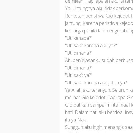
demikian. Tapi apalah aku, si tam
Ya. Untungnya aku tidak berkome
Rentetan peristiwa Gio kejedot
jantung. Karena peristiwa kejed
keluarga panik dan mengerubungi
"Uti kenapa?"
"Uti sakit karena aku ya?"
"Uti dimana?"
Ah, penjelasanku sudah berbusa-
"Uti dimana?"
"Uti sakit ya?"
"Uti sakit karena aku jatuh ya?"
Ya Allah aku terenyuh. Seluru
melihat Gio kejedot. Tapi apa Gi
Gio bahkan sampai minta maaf ke
hati. Dalam hati aku berdoa. I
itu ya Nak.
Sungguh aku ingin menangis saat