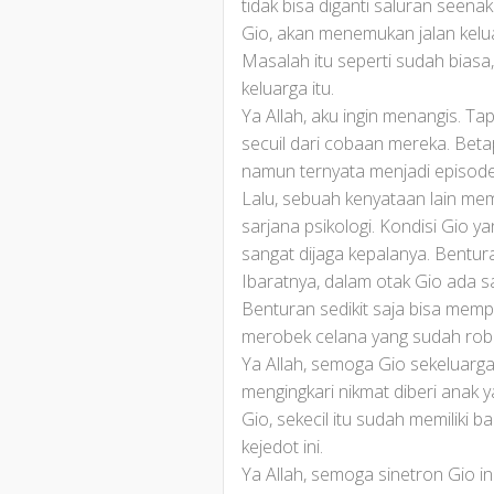
tidak bisa diganti saluran seena
Gio, akan menemukan jalan keluar
Masalah itu seperti sudah biasa,
keluarga itu.
Ya Allah, aku ingin menangis. Ta
secuil dari cobaan mereka. Beta
namun ternyata menjadi episode 
Lalu, sebuah kenyataan lain me
sarjana psikologi. Kondisi Gio 
sangat dijaga kepalanya. Bentu
Ibaratnya, dalam otak Gio ada 
Benturan sedikit saja bisa mem
merobek celana yang sudah robe
Ya Allah, semoga Gio sekeluarg
mengingkari nikmat diberi anak
Gio, sekecil itu sudah memiliki 
kejedot ini.
Ya Allah, semoga sinetron Gio in