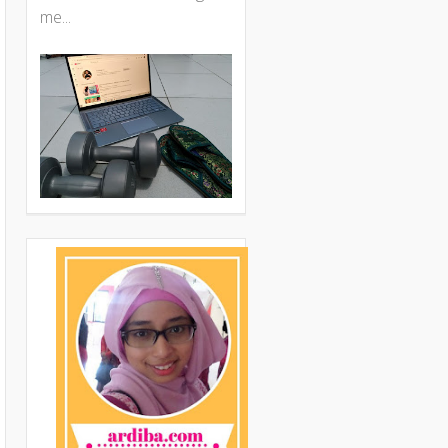
me...