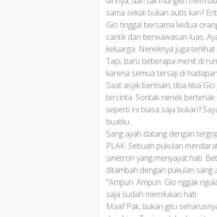
dirinya, dan tak mungkin mem-bu
sama sekali bukan autis kan? En
Gio tinggal bersama kedua orang
cantik dan berwawasan luas. Ay
keluarga. Neneknya juga terliha
Tapi, baru beberapa menit di ruma
karena semua tersaji di hadapan
Saat asyik bermain, tiba-tiba Gi
tercinta. Sontak nenek berteria
seperti ini biasa saja bukan? Say
buatku.
Sang ayah datang dengan tergo
PLAK. Sebuah pukulan mendarat 
sinetron yang menyayat hati. Be
ditambah dengan pukulan sang 
"Ampun. Ampun. Gio nggak ngula
saja sudah memilukan hati.
Maaf Pak, bukan gitu seharusny