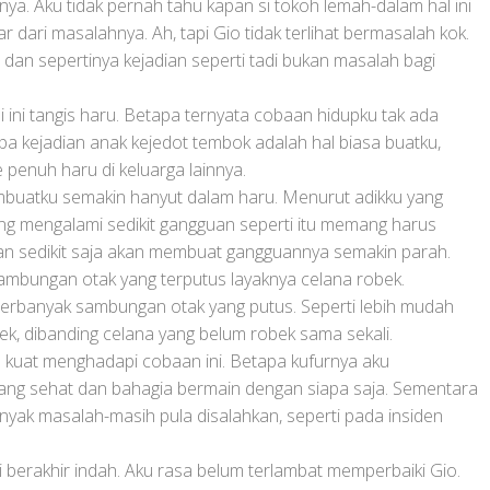
knya. Aku tidak pernah tahu kapan si tokoh lemah-dalam hal ini
 dari masalahnya. Ah, tapi Gio tidak terlihat bermasalah kok.
 dan sepertinya kejadian seperti tadi bukan masalah bagi
pi ini tangis haru. Betapa ternyata cobaan hidupku tak ada
pa kejadian anak kejedot tembok adalah hal biasa buatku,
penuh haru di keluarga lainnya.
mbuatku semakin hanyut dalam haru. Menurut adikku yang
yang mengalami sedikit gangguan seperti itu memang harus
ran sedikit saja akan membuat gangguannya semakin parah.
sambungan otak yang terputus layaknya celana robek.
perbanyak sambungan otak yang putus. Seperti lebih mudah
k, dibanding celana yang belum robek sama sekali.
a kuat menghadapi cobaan ini. Betapa kufurnya aku
 yang sehat dan bahagia bermain dengan siapa saja. Sementara
banyak masalah-masih pula disalahkan, seperti pada insiden
i berakhir indah. Aku rasa belum terlambat memperbaiki Gio.