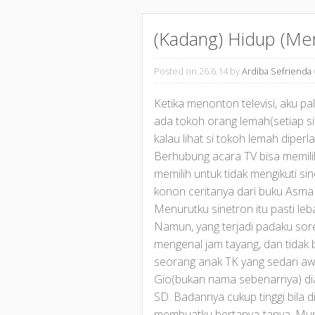
(Kadang) Hidup (Me
Posted on 26.6.14
by
Ardiba Sefrienda
Ketika menonton televisi, aku p
ada tokoh orang lemah(setiap si
kalau lihat si tokoh lemah diperl
Berhubung acara TV bisa memilih,
memilih untuk tidak mengikuti s
konon ceritanya dari buku Asma 
Menurutku sinetron itu pasti lebay
Namun, yang terjadi padaku sore
mengenal jam tayang, dan tidak b
seorang anak TK yang sedari aw
Gio(bukan nama sebenarnya) di
SD. Badannya cukup tinggi bila d
membuatku bertanya-tanya. Mung