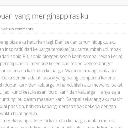
an yang menginsppirasiku
a
with
No comments
yang bisa aku haturkan lagi. Dari sekian tahun hidupku, aku
inspiratif, dari keluarga terdekat(ibu, tante, mbah uti, mbak
dari sohib FB, sohib blogger, sohib karib sampai rekan kerja)
 perempuan itu memang keren dan teope begete banget.
alance antara karir dan keluarga. Walau memang tidak ada
 ibuku sendiri adalah sosok yang paling sempurna karena
idupan karir dan keluarga. Alhamdulillah aku mewarisi bakat
u jadi kunci kesuksesan ibu di karir dan keluarga. Hanya saja
eruntung ibu dalam masalah karir. Sampai sekarang aku masih
suai passion, bahkan kadang merasa tidak bekerja dengan
 waktu buat ngeluh.
h mereka yang sukses di karir dan keluarga adalah mereka
 Terutama mendiskon waktu tidur. Wakakak, mendiskon waktu