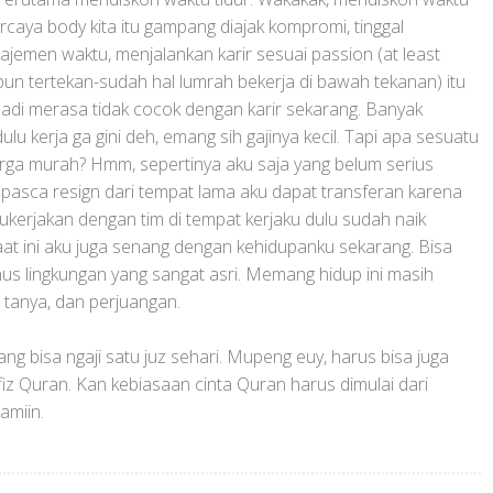
percaya body kita itu gampang diajak kompromi, tinggal
ajemen waktu, menjalankan karir sesuai passion (at least
un tertekan-sudah hal lumrah bekerja di bawah tekanan) itu
ibadi merasa tidak cocok dengan karir sekarang. Banyak
lu kerja ga gini deh, emang sih gajinya kecil. Tapi apa sesuatu
ga murah? Hmm, sepertinya aku saja yang belum serius
pasca resign dari tempat lama aku dapat transferan karena
kerjakan dengan tim di tempat kerjaku dulu sudah naik
Saat ini aku juga senang dengan kehidupanku sekarang. Bisa
us lingkungan yang sangat asri. Memang hidup ini masih
 tanya, dan perjuangan.
 yang bisa ngaji satu juz sehari. Mupeng euy, harus bisa juga
fiz Quran. Kan kebiasaan cinta Quran harus dimulai dari
amiin.