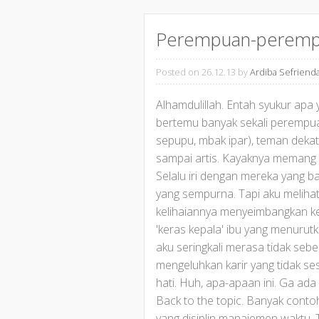
Perempuan-perempu
Posted on 26.12.13
by
Ardiba Sefriend
Alhamdulillah. Entah syukur apa 
bertemu banyak sekali perempuan 
sepupu, mbak ipar), teman dekat(
sampai artis. Kayaknya memang
Selalu iri dengan mereka yang b
yang sempurna. Tapi aku melihat
kelihaiannya menyeimbangkan keh
'keras kepala' ibu yang menurutk
aku seringkali merasa tidak seb
mengeluhkan karir yang tidak se
hati. Huh, apa-apaan ini. Ga ada
Back to the topic. Banyak conto
yang disiplin manajemen waktu.