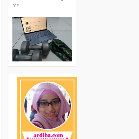
me...