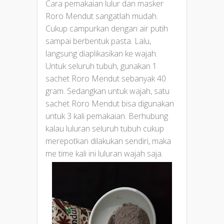
Cara pemakaian lulur dan masker
Roro Mendut sangatlah mudah.
Cukup campurkan dengan air putih
sampai berbentuk pasta. Lalu,
langsung diaplikasikan ke wajah.
Untuk seluruh tubuh, gunakan 1
sachet Roro Mendut sebanyak 40
gram. Sedangkan untuk wajah, satu
sachet Roro Mendut bisa digunakan
untuk 3 kali pemakaian. Berhubung
kalau luluran seluruh tubuh cukup
merepotkan dilakukan sendiri, maka
me time kali ini luluran wajah saja.