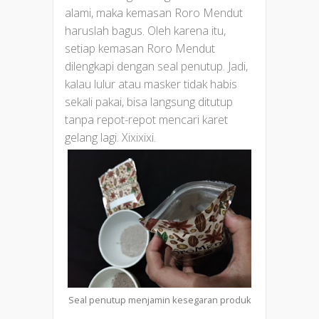
alami, maka kemasan Roro Mendut
haruslah bagus. Oleh karena itu,
setiap kemasan Roro Mendut
dilengkapi dengan seal penutup. Jadi,
kalau lulur atau masker tidak habis
sekali pakai, bisa langsung ditutup
tanpa repot-repot mencari karet
gelang lagi. Xixixixi.
Seal penutup menjamin kesegaran produk