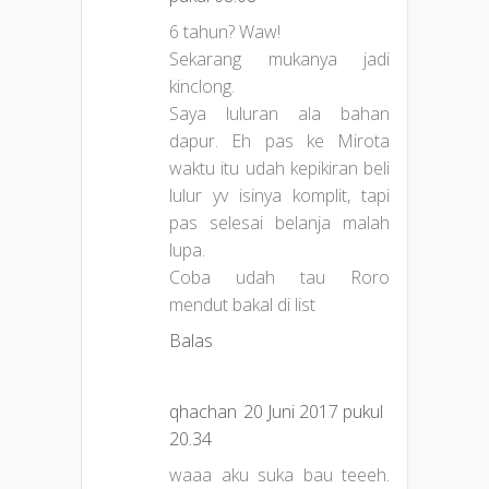
6 tahun? Waw!
Sekarang mukanya jadi
kinclong.
Saya luluran ala bahan
dapur. Eh pas ke Mirota
waktu itu udah kepikiran beli
lulur yv isinya komplit, tapi
pas selesai belanja malah
lupa.
Coba udah tau Roro
mendut bakal di list
Balas
qhachan
20 Juni 2017 pukul
20.34
waaa aku suka bau teeeh.