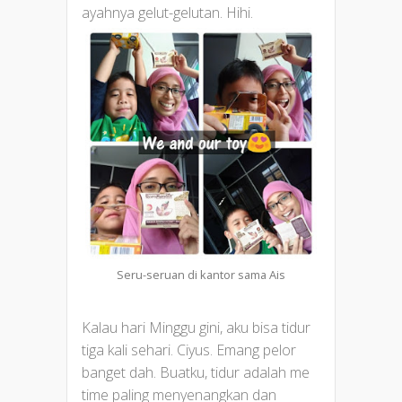
ayahnya gelut-gelutan. Hihi.
Seru-seruan di kantor sama Ais
Kalau hari Minggu gini, aku bisa tidur
tiga kali sehari. Ciyus. Emang pelor
banget dah. Buatku, tidur adalah me
time paling menyenangkan dan