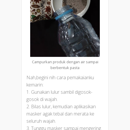
Campurkan produk dengan air sampai
berbentuk pasta
Nah,begini nih cara pemakaianku
kemarin:
1. Gunakan lulur sambil digosok-
gosok di wajah.
2. Bilas lulur, kemudian aplikasikan
masker agak tebal dan merata ke
seluruh wajah.
3. Tunggu masker sampai mengering.