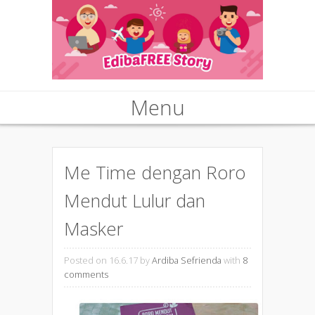
Menu
Skip to content
Me Time dengan Roro
Mendut Lulur dan
Masker
Posted on 16.6.17
by
Ardiba Sefrienda
with
8
comments