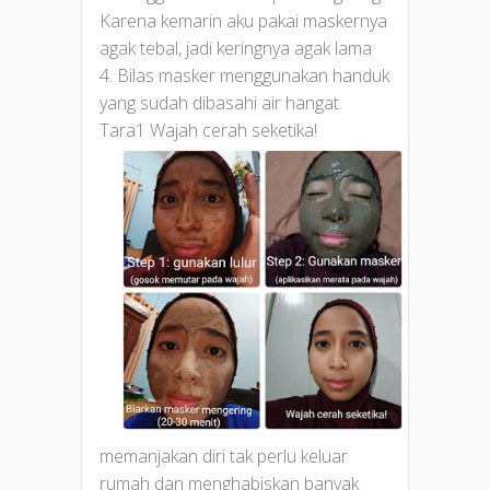
Karena kemarin aku pakai maskernya
agak tebal, jadi keringnya agak lama
4. Bilas masker menggunakan handuk
yang sudah dibasahi air hangat.
Tara1 Wajah cerah seketika!
memanjakan diri tak perlu keluar
rumah dan menghabiskan banyak