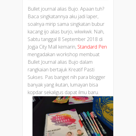
Bullet journal alias Bujo. Apaan tuh?
Baca singkatannya aku jadi laper,
soalnya mirip sama singkatan bubur
kacang ijo alias burjo, wkwkwk. Nah,
Sabtu tanggal 8 September 2018 di
Jogja City Mall kemarin,
Standard Pen
mengadakan workshop membuat
Bullet Journal alias Bujo dalam
rangkaian bertajuk Kreatif Pasti
Sukses. Pas banget nih para blogger
banyak yang ikutan, lumayan bisa
kopdar sekaligus dapat ilmu baru.