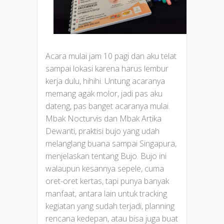
Acara mulai jam 10 pagi dan aku telat
sampai lokasi karena harus lembur
kerja dulu, hihihi. Untung acaranya
memang agak molor, jadi pas aku
dateng, pas banget acaranya mulai.
Mbak Nocturvis dan Mbak Artika
Dewanti, praktisi bujo yang udah
melanglang buana sampai Singapura,
menjelaskan tentang Bujo. Bujo ini
walaupun kesannya sepele, cuma
oret-oret kertas, tapi punya banyak
manfaat, antara lain untuk tracking
kegiatan yang sudah terjadi, planning
rencana kedepan, atau bisa juga buat