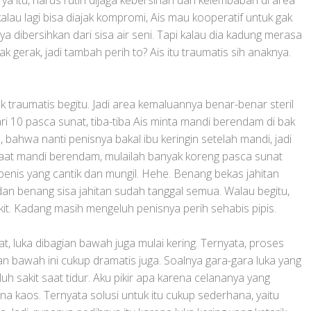
ya itu, harus rutin dijaga kebersihan dan kelembaban di area
alau lagi bisa diajak kompromi, Ais mau kooperatif untuk gak
 dibersihkan dari sisa air seni. Tapi kalau dia kadung merasa
yak gerak, jadi tambah perih to? Ais itu traumatis sih anaknya.
k traumatis begitu. Jadi area kemaluannya benar-benar steril
ri 10 pasca sunat, tiba-tiba Ais minta mandi berendam di bak
, bahwa nanti penisnya bakal ibu keringin setelah mandi, jadi
. Saat mandi berendam, mulailah banyak koreng pasca sunat
penis yang cantik dan mungil. Hehe. Benang bekas jahitan
an benang sisa jahitan sudah tanggal semua. Walau begitu,
kit. Kadang masih mengeluh penisnya perih sehabis pipis.
at, luka dibagian bawah juga mulai kering. Ternyata, proses
n bawah ini cukup dramatis juga. Soalnya gara-gara luka yang
uh sakit saat tidur. Aku pikir apa karena celananya yang
na kaos. Ternyata solusi untuk itu cukup sederhana, yaitu