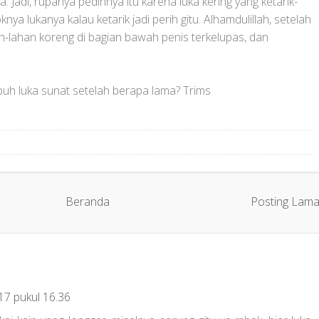
. Jadi, rupanya pedihnya itu karena luka kering yang ketarik-
knya lukanya kalau ketarik jadi perih gitu. Alhamdulillah, setelah
an-lahan koreng di bagian bawah penis terkelupas, dan
buh luka sunat setelah berapa lama? Trims
Beranda
Posting Lam
017 pukul 16.36