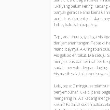
dahulu, baru bagian bawah. Tapi 
luka yang belum kering. Kadang k
banyak gerak selama kemaluannya
perih, bakalan jerit-jerit dan ban
Lebay kalo kata bapaknya.
Tapi, ada untungnya juga Ais aga
dari jamahan tangan. Tepat di ha
mandi bayinya. Aku ingatkan dulu
Ais gak boleh takut. Dia setuju
mengelupas dan terlihat bentuk 
sudah menyatu dengan daging, d
Ais masih saja takut penisnya sa
Lalu, tepat 2 minggu setelah sun
penyembuhan luka di penis bagia
mengering ini, Ais kadang mengel
kasar? Padahal sudah pakai cela