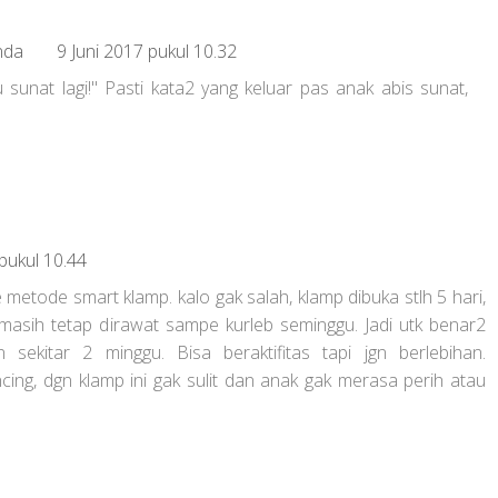
nda
9 Juni 2017 pukul 10.32
sunat lagi!" Pasti kata2 yang keluar pas anak abis sunat,
 pukul 10.44
metode smart klamp. kalo gak salah, klamp dibuka stlh 5 hari,
 masih tetap dirawat sampe kurleb seminggu. Jadi utk benar2
sekitar 2 minggu. Bisa beraktifitas tapi jgn berlebihan.
ing, dgn klamp ini gak sulit dan anak gak merasa perih atau