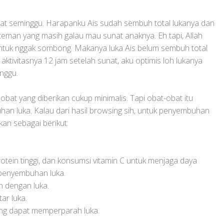
tepat seminggu. Harapanku Ais sudah sembuh total lukanya dan
teman yang masih galau mau sunat anaknya. Eh tapi, Allah
ntuk nggak sombong. Makanya luka Ais belum sembuh total
t aktivitasnya 12 jam setelah sunat, aku optimis loh lukanya
nggu.
obat yang diberikan cukup minimalis. Tapi obat-obat itu
an luka. Kalau dari hasil browsing sih, untuk penyembuhan
kan sebagai berikut:
otein tinggi, dan konsumsi vitamin C untuk menjaga daya
penyembuhan luka.
n dengan luka.
ar luka.
yang dapat memperparah luka.