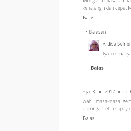
Mungkin dibiasakan pak
kena angin dan cepat ke
Balas
Balasan
Ardiba Sefrie
Iya, celananya
Balas
Sijai
8 Juni 2017 pukul 
wah.. masa-masa gent
dorongan lebih supaya
Balas