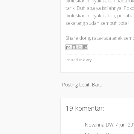
dioleskan minyak zaitun pada luka
tarik. Duh apa ya istilahnya. Poko
dioleskan minyak zaitun, perlah
sekarang sudah sembuh total!
Share dong, rata-rata anak sem
Posted in
diary
Posting Lebih Baru
19 komentar:
Novarina DW
7 Juni 2