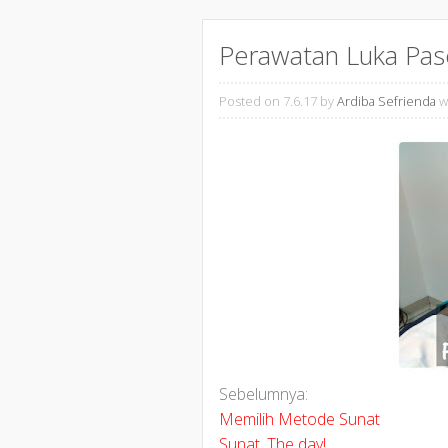
Perawatan Luka Pas
Posted on 7.6.17
by
Ardiba Sefrienda
w
Sebelumnya:
Memilih Metode Sunat
Sunat. The day!