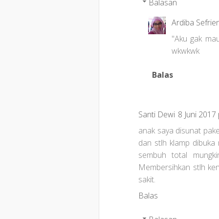
Balasan
Ardiba Sefrie
"Aku gak mau 
wkwkwk
Balas
Santi Dewi
8 Juni 2017
anak saya disunat pake 
dan stlh klamp dibuka
sembuh total mungkin 
Membersihkan stlh kenc
sakit.
Balas