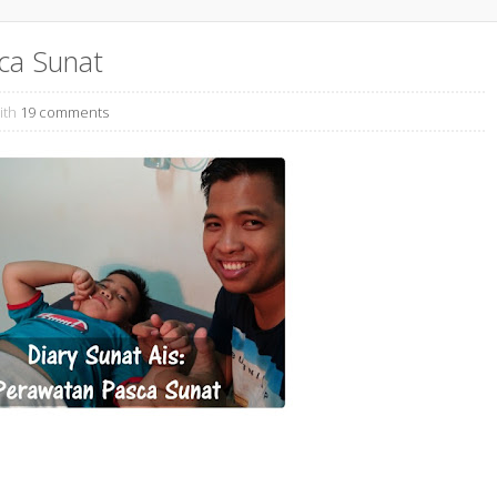
ca Sunat
ith
19 comments