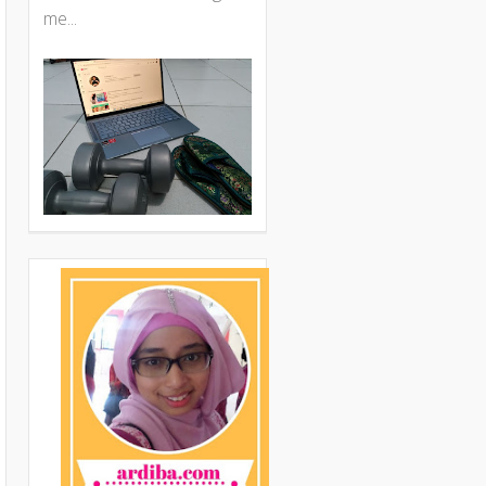
me...