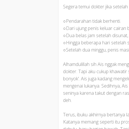
Segera temui dokter jika setelah di
○Pendarahan tidak berhenti.
○Dari ujung penis keluar cairan
○Dua belas jam setelah disunat, 
○Hingga beberapa hari setelah s
○Setelah dua minggu, penis mas
Alhamdulillah sih Ais nggak men
dokter. Tapi aku cukup khawatir 
bonyok'. Ais juga kadang mengelu
mengenai lukanya. Sedihnya, Ais
seninya karena takut dengan ras
deh.
Terus, ibuku akhirnya bertanya 
Katanya memang seperti itu pro