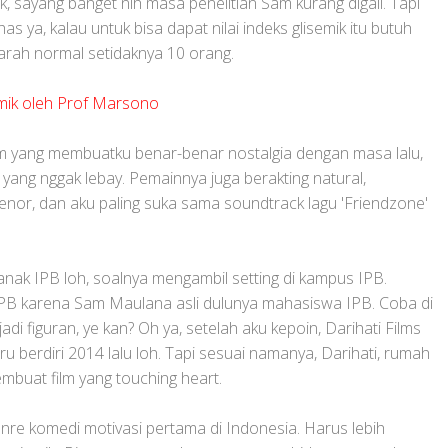
ik, sayang banget nih masa penelitian Sam kurang digali. Tapi
s ya, kalau untuk bisa dapat nilai indeks glisemik itu butuh
rah normal setidaknya 10 orang.
emik oleh Prof Marsono
am yang membuatku benar-benar nostalgia dengan masa lalu,
ni yang nggak lebay. Pemainnya juga berakting natural,
or, dan aku paling suka sama soundtrack lagu 'Friendzone'
n anak IPB loh, soalnya mengambil setting di kampus IPB.
PB karena Sam Maulana asli dulunya mahasiswa IPB. Coba di
di figuran, ye kan? Oh ya, setelah aku kepoin, Darihati Films
ru berdiri 2014 lalu loh. Tapi sesuai namanya, Darihati, rumah
mbuat film yang touching heart.
rgenre komedi motivasi pertama di Indonesia. Harus lebih