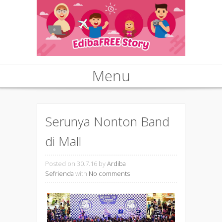
Menu
Skip to content
Serunya Nonton Band
di Mall
Posted on 30.7.16
by
Ardiba
Sefrienda
with
No comments