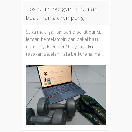
Tips rutin nge-gym di rumah
buat mamak rempong
Suka malu gak sih sama perut buncit,
lengan bergelambir, dan pakai baju
udah kayak lemper? Itu yang aku
rasakan setelah Fafa berkurang me...