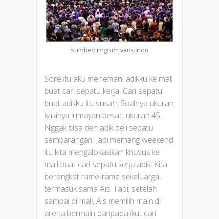
sumber: imgrum vans.indo
Sore itu aku menemani adikku ke mall
buat cari sepatu kerja. Cari sepatu
buat adikku itu susah. Soalnya ukuran
kakinya lumayan besar, ukuran 45.
Nggak bisa deh adik beli sepatu
sembarangan. Jadi memang weekend
itu kita mengalokasikan khusus ke
mall buat cari sepatu kerja adik. Kita
berangkat rame-rame sekeluarga,
termasuk sama Ais. Tapi, setelah
sampai di mall, Ais memilih main di
arena bermain daripada ikut cari