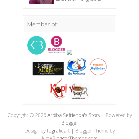
Member of:
Copyright ©
2026
Ardiba Sefrienda's Story
| Powered by
Blogger
Design by
Iografica.it
| Blogger Theme by
NewBloggerThemes.com