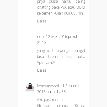
pnya pulsa haha.. paling
chatting pake WA atau BBM
ke temen kuliah duluuu.. hihi
Balas
noni
12 Mei 2016 pukul
21.13
yang no 1 itu pengen banget
bisa tapiiiiii males haha
*penyakit*
Balas
lendyagasshi
11 September
2018 pukul 14.38
Aku juga mee time...
Nonton drama Korea