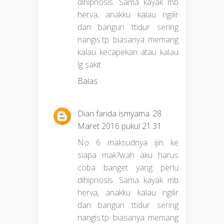
dihipnosis. Sama kayak mb
herva, anakku kalau ngilir
dan bangun ttidur sering
nangis.tp biasanya memang
kalau kecapekan atau kalau
lg sakit
Balas
Dian farida ismyama
28
Maret 2016 pukul 21.31
No 6 maksudnya ijin ke
siapa mak?wah aku harus
coba banget yang perlu
dihipnosis. Sama kayak mb
herva, anakku kalau ngilir
dan bangun ttidur sering
nangis.tp biasanya memang