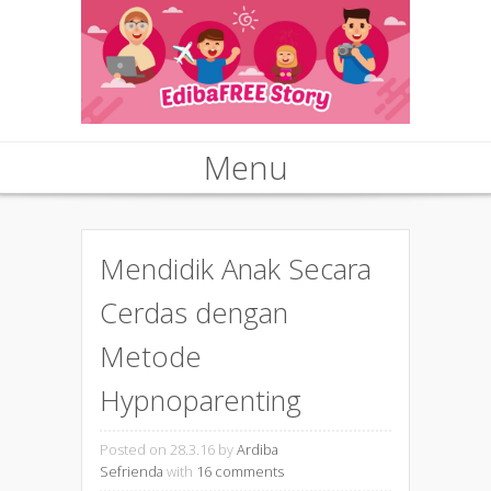
Menu
Skip to content
Mendidik Anak Secara
Cerdas dengan
Metode
Hypnoparenting
Posted on 28.3.16
by
Ardiba
Sefrienda
with
16 comments