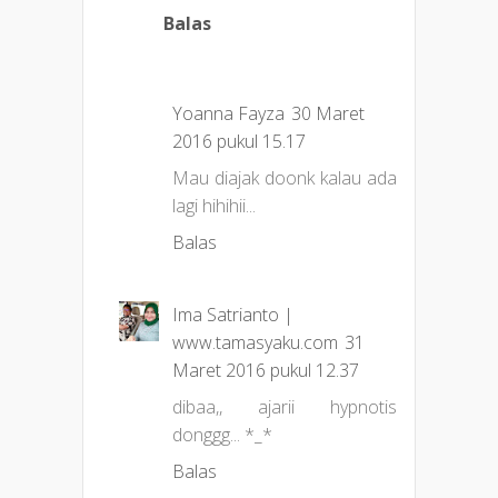
Balas
Yoanna Fayza
30 Maret
2016 pukul 15.17
Mau diajak doonk kalau ada
lagi hihihii...
Balas
Ima Satrianto |
www.tamasyaku.com
31
Maret 2016 pukul 12.37
dibaa,, ajarii hypnotis
donggg... *_*
Balas