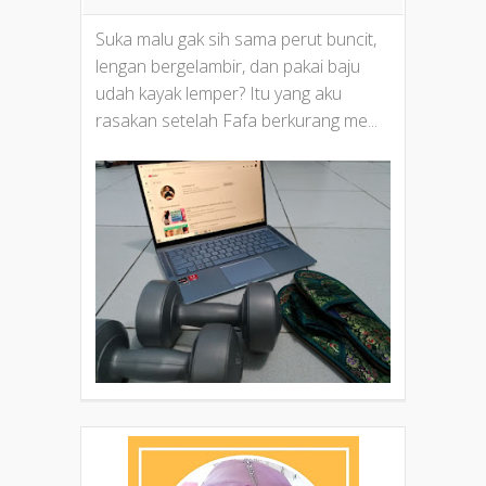
Suka malu gak sih sama perut buncit,
lengan bergelambir, dan pakai baju
udah kayak lemper? Itu yang aku
rasakan setelah Fafa berkurang me...