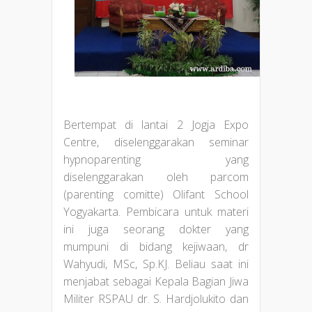
Bertempat di lantai 2 Jogja Expo
Centre, diselenggarakan seminar
hypnoparenting yang
diselenggarakan oleh parcom
(parenting comitte) Olifant School
Yogyakarta. Pembicara untuk materi
ini juga seorang dokter yang
mumpuni di bidang kejiwaan, dr
Wahyudi, MSc, Sp.KJ. Beliau saat ini
menjabat sebagai Kepala Bagian Jiwa
Militer RSPAU dr. S. Hardjolukito dan