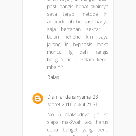
pasti nangis hebat akhirnya
saya terapi metode ini
alhamdulilah berhasil hanya
saja bertahan sekitar 1
bulan hehehe krn saya
jarang lg hypnosis maka
muncul lg deh nangis
bangun tidur. Salam kenal
mba ^^
Balas
Dian farida ismyama
28
Maret 2016 pukul 21.31
No 6 maksudnya ijin ke
siapa mak?wah aku harus
coba banget yang perlu