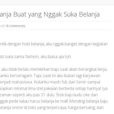
lanja Buat yang Nggak Suka Belanja
with
8 comments
ntik dengan hobi belanja, aku nggak banget dengan kegiatan
i suka sama fashion, aku biasa aja tuh.
 aku tidak terlalu memikirkan baju saat akan berangkat kerja,
nku berseragam. Tapi, saat ini aku bukan lagi karyawan
njadi mahasiswa. Kuliahku masih full, dari Senin sampai
yiapkan minimal lima stel pakaian berbeda setiap harinya! Iya
aman seperti aku pas S1 dulu. Stok baju kudu oke dan
gak pede kalau harus belanja ke mall! Mending belanja baju
belanja
online
di toko yang terpercaya, harga bersaing, dan