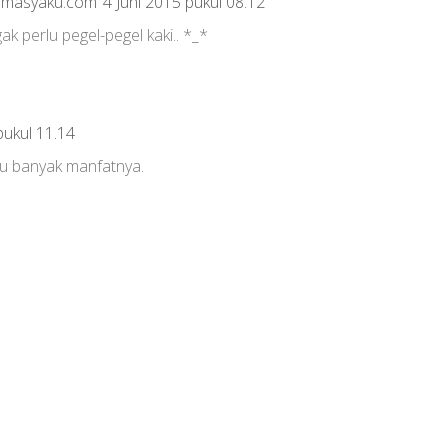
tamasyaku.com
4 Juni 2015 pukul 08.12
ak perlu pegel-pegel kaki.. *_*
pukul 11.14
tu banyak manfatnya.