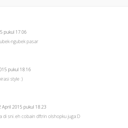
15 pukul 17.06
gubek-ngubek pasar
2015 pukul 18.16
rasi style :)
 April 2015 pukul 18.23
 di sni..eh cobain dftrin olshopku juga:D