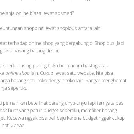
elanja online biasa lewat sosmed?
euntungan shopping lewat shopious antara lain:
etat terhadap online shop yang bergabung di Shopious. Jadi
g bisa pasang barang di sini.
nggak perlu pusing-pusing buka bermacam hastag atau
ke
online shop
lain. Cukup lewat satu website, kita bisa
harga barang satu toko dengan toko lain. Sangat menghemat
nja sepertiku.
i pernah kan bete lihat barang unyu-unyu tapi ternyata pas
fas? Buat yang patuh budget sepertiku, memfilter barang
et. Kecewa nggak bisa beli baju karena budget nggak cukup
 hati #eeaa