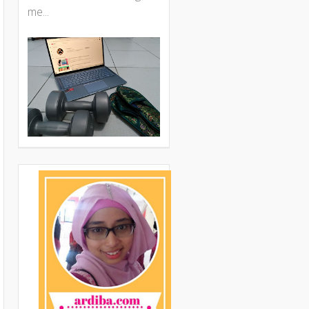
me...