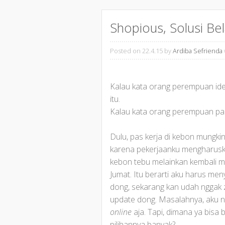
Shopious, Solusi Be
Posted on 22.4.15
by
Ardiba Sefrienda
Kalau kata orang perempuan ide
itu.
Kalau kata orang perempuan past
Dulu, pas kerja di kebon mungkin
karena pekerjaanku mengharuska
kebon tebu melainkan kembali me
Jumat. Itu berarti aku harus men
dong, sekarang kan udah nggak z
update dong. Masalahnya, aku ng
online
aja. Tapi, dimana ya bisa 
pilihannya banyak?