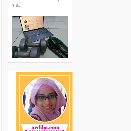
me...