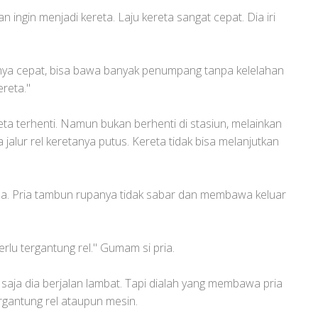
 ingin menjadi kereta. Laju kereta sangat cepat. Dia iri
ajunya cepat, bisa bawa banyak penumpang tanpa kelelahan
ereta."
eta terhenti. Namun bukan berhenti di stasiun, melainkan
 jalur rel keretanya putus. Kereta tidak bisa melanjutkan
ma. Pria tambun rupanya tidak sabar dan membawa keluar
erlu tergantung rel." Gumam si pria.
saja dia berjalan lambat. Tapi dialah yang membawa pria
rgantung rel ataupun mesin.