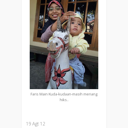
Faris Main Kuda-kudaan-masih meriang
hiks..
19 Agt 12