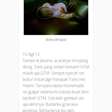
Bobo di kapal
15 Agt 12
Sampe di Jakarta, acaranya shopping
dong.. Faris yang sedari kemarin GTM
masih aja GTM. Sempet nyerah sm
bubur instan,dgn harapan Faris mw
maem. Ternyata mpasi homemade
no gulgar selama ini sukses buat faris
tambah GTM. Sutralah..gempur asi
aja akhirnya. Badanku jg terasa
keoknya. Minta kerok ibu deh..