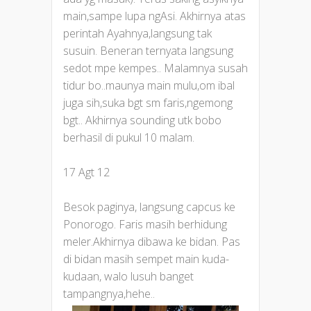
main,sampe lupa ngAsi. Akhirnya atas
perintah Ayahnya,langsung tak
susuin. Beneran ternyata langsung
sedot mpe kempes.. Malamnya susah
tidur bo..maunya main mulu,om ibal
juga sih,suka bgt sm faris,ngemong
bgt.. Akhirnya sounding utk bobo
berhasil di pukul 10 malam.
17 Agt 12
Besok paginya, langsung capcus ke
Ponorogo. Faris masih berhidung
meler.Akhirnya dibawa ke bidan. Pas
di bidan masih sempet main kuda-
kudaan, walo lusuh banget
tampangnya,hehe..