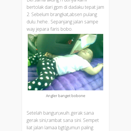
bertolak dari gpm di dadaku tepat jam
2. Sebelum brangkat,absen pulang
dulu..hehe.. Sepanjang jalan sampe
way jepara faris bobo.
Angler banget bobone
Setelah bangun,wuih..gerak sana
gerak sini,rambat sana sini. Sempet
liat jalan lamaa bgt(gumun paling