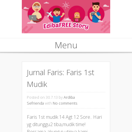
Menu
Skip to content
Jurnal Faris: Faris 1st
Mudik
Posted on 30.7.13
by
Ardiba
Sefrienda
with
No comments
Faris 1st mudik 14 Agt 12 Sore.. Hari
yg ditunggu2 tiba,mudik time!
Bersama akung n utinya kami