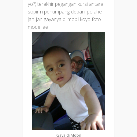
yo?).terakhir pegangan kursi antara
sopir n penumpang depan. polahe
jan..jan gayanya di mobil.koyo foto
model ae
Gaya di Mobil