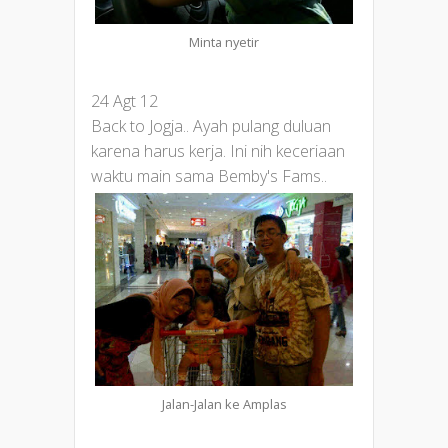
Minta nyetir
24 Agt 12
Back to Jogja.. Ayah pulang duluan
karena harus kerja. Ini nih keceriaan
waktu main sama Bemby's Fams..
Jalan-Jalan ke Amplas