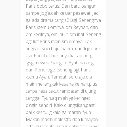
Faris bobo terus. Dan baru bangun
sampe Jogja,dah keluar pesawat. Jadi
ga ada drama tangis2 lagi. Senengnya
Faris ktemu omnya..om Reyhan, dan
om kecilnya, om inu n om ibal. Seneng
bgt liat Faris main sm omnya. Tak
tinggal nyuci baju,maem,mandi jg cuek
aja. Padahal biasanya liat aq pergi
lgsg mewek. Siang itu Ayah datang
dari Ponorogo. Seneng bgt Faris
ktemu Ayah. Tambah seru aja dia
main,merangkak kesana kemari,plus
tanpa rasa takut rambatan di ujung
tangga! Fyuh,aq mlah yg keringet
dingin sendiri. Kalo diungsikan,pasti
balik kesitu lg,kalo ga marah..fyuh..
Makan masih males(tp dah lumayan
ada yg masuk). Terus saking asyiknya