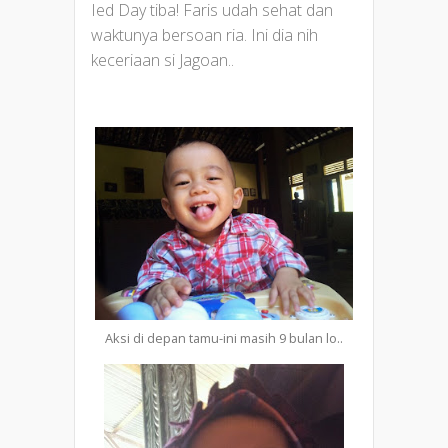
Ied Day tiba! Faris udah sehat dan
waktunya bersoan ria. Ini dia nih
keceriaan si Jagoan..
Aksi di depan tamu-ini masih 9 bulan lo..