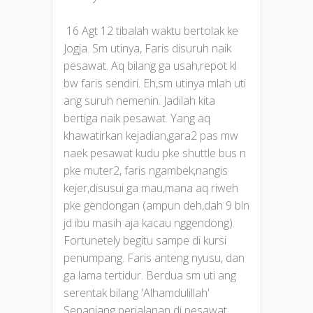
16 Agt 12 tibalah waktu bertolak ke
Jogja. Sm utinya, Faris disuruh naik
pesawat. Aq bilang ga usah,repot kl
bw faris sendiri. Eh,sm utinya mlah uti
ang suruh nemenin. Jadilah kita
bertiga naik pesawat. Yang aq
khawatirkan kejadian,gara2 pas mw
naek pesawat kudu pke shuttle bus n
pke muter2, faris ngambek,nangis
kejer,disusui ga mau,mana aq riweh
pke gendongan (ampun deh,dah 9 bln
jd ibu masih aja kacau nggendong).
Fortunetely begitu sampe di kursi
penumpang. Faris anteng nyusu, dan
ga lama tertidur. Berdua sm uti ang
serentak bilang 'Alhamdulillah'
Sepanjang perjalanan di pesawat