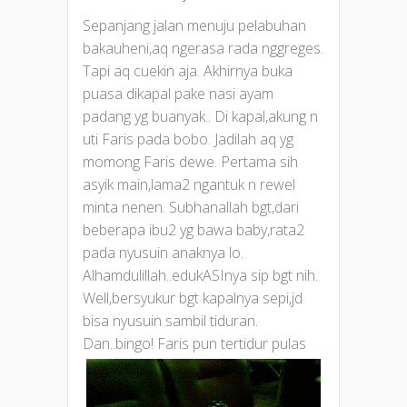
Sepanjang jalan menuju pelabuhan
bakauheni,aq ngerasa rada nggreges.
Tapi aq cuekin aja. Akhirnya buka
puasa dikapal pake nasi ayam
padang yg buanyak.. Di kapal,akung n
uti Faris pada bobo. Jadilah aq yg
momong Faris dewe. Pertama sih
asyik main,lama2 ngantuk n rewel
minta nenen. Subhanallah bgt,dari
beberapa ibu2 yg bawa baby,rata2
pada nyusuin anaknya lo.
Alhamdulillah..edukASInya sip bgt nih.
Well,bersyukur bgt kapalnya sepi,jd
bisa nyusuin sambil tiduran.
Dan..bingo! Faris pun tertidur pulas