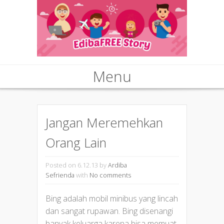
Menu
Skip to content
Jangan Meremehkan
Orang Lain
Posted on 6.12.13
by
Ardiba
Sefrienda
with
No comments
Bing adalah mobil minibus yang lincah
dan sangat rupawan. Bing disenangi
banyak keluarga karena bisa memuat